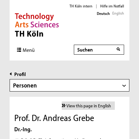
TH Köln intern
|
Hilfe im Notfall
English
Deutsch
Direkt zur Hauptnavigation
Direkt zur Subnavigation
Direkt zum Inhalt
Direkt zum Fußbereich
Suche
Menü
Profil
Personen
View this page in English
Prof. Dr. Andreas Grebe
Dr.-Ing.