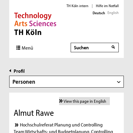
TH Köln intern
|
Hilfe im Notfall
English
Deutsch
Direkt zur Hauptnavigation
Direkt zur Subnavigation
Direkt zum Inhalt
Direkt zum Fußbereich
Suche
Menü
Profil
Personen
View this page in English
Almut Rawe
Hochschulreferat Planung und Controlling
Team Wirtschafts- und Budgetplanung, Controlling