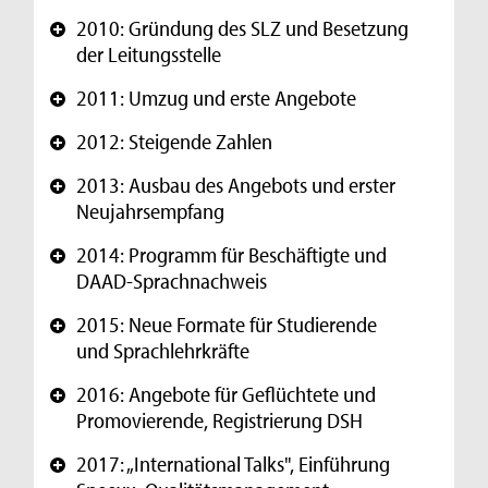
h
2010: Gründung des SLZ und Besetzung
+
r
der Leitungsstelle
e
2011: Umzug und erste Angebote
+
a
2012: Steigende Zahlen
+
m
2013: Ausbau des Angebots und erster
S
+
Neujahrsempfang
p
2014: Programm für Beschäftigte und
r
+
DAAD-Sprachnachweis
a
2015: Neue Formate für Studierende
+
c
und Sprachlehrkräfte
h
2016: Angebote für Geflüchtete und
+
l
Promovierende, Registrierung DSH
e
2017: „International Talks", Einführung
+
r