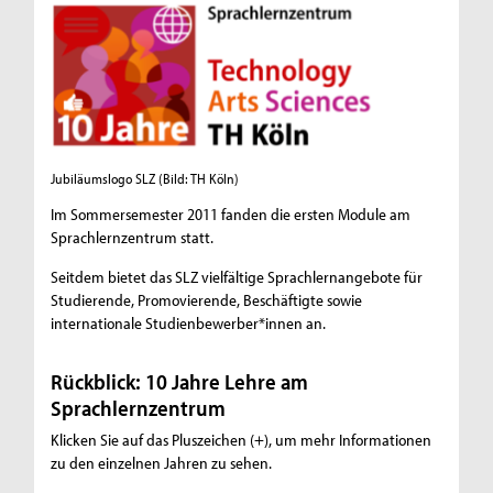
ä
u
m
:
1
Jubiläumslogo SLZ
(Bild: TH Köln)
0
Im Sommersemester 2011 fanden die ersten Module am
J
Sprachlernzentrum statt.
a
Seitdem bietet das SLZ vielfältige Sprachlernangebote für
Studierende, Promovierende, Beschäftigte sowie
h
internationale Studienbewerber*innen an.
r
e
Rückblick: 10 Jahre Lehre am
Sprachlernzentrum
L
Klicken Sie auf das Pluszeichen (+), um mehr Informationen
e
zu den einzelnen Jahren zu sehen.