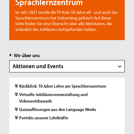
Sprachlernzentrum
Im Jahr 2021 wurde die TH Köln 50 Jahre alt - und auch das
Sprachlernzentrum hat Geburtstag gefeiert! Auf dieser
Seite finden Sie eine Übersicht über alle Aktivitäten, die
anlässlich des Jubiläums stattgefunden haben.
Wir über uns
Aktionen und Events
J
Rückblick: 10 Jahre Lehre am Sprachlernzentrum
u
Virtuelle Jubiläumsveranstaltung und
Videowettbewerb
b
Quizauflösungen aus den Language Weeks
i
Porträts unserer Lehrkräfte
l