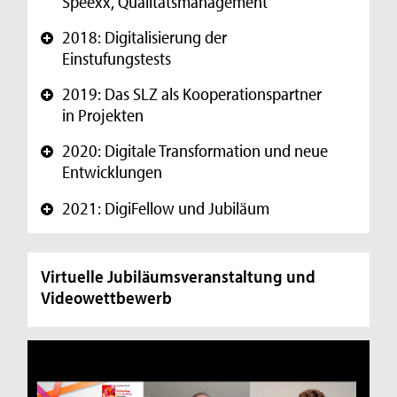
Speexx, Qualitätsmanagement
n
2018: Digitalisierung der
+
z
Einstufungstests
e
2019: Das SLZ als Kooperationspartner
+
in Projekten
n
t
2020: Digitale Transformation und neue
+
Entwicklungen
r
u
2021: DigiFellow und Jubiläum
+
m
Virtuelle Jubiläumsveranstaltung und
Videowettbewerb