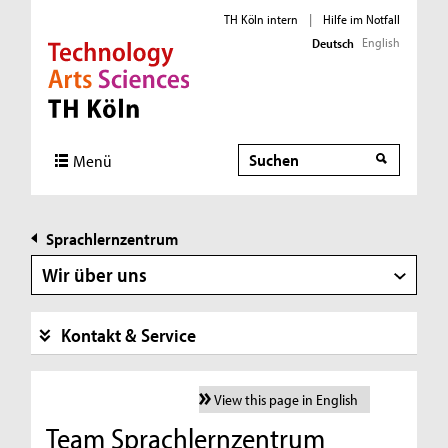
TH Köln intern
|
Hilfe im Notfall
English
Deutsch
Direkt zur Hauptnavigation
Direkt zur Subnavigation
Direkt zum Inhalt
Direkt zum Fußbereich
Suche
Menü
Sprachlernzentrum
Wir über uns
Kontakt & Service
View this page in English
Team Sprachlernzentrum