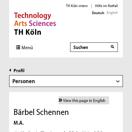
TH Köln intern
|
Hilfe im Notfall
English
Deutsch
Direkt zur Hauptnavigation
Direkt zur Subnavigation
Direkt zum Inhalt
Direkt zum Fußbereich
Suche
Menü
Profil
Personen
View this page in English
Bärbel Schennen
M.A.