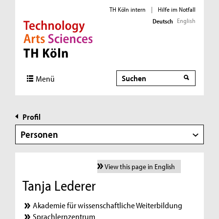
TH Köln intern
|
Hilfe im Notfall
English
Deutsch
Direkt zur Hauptnavigation
Direkt zur Subnavigation
Direkt zum Inhalt
Direkt zum Fußbereich
Suche
Menü
Profil
Personen
View this page in English
Tanja Lederer
Akademie für wissenschaftliche Weiterbildung
Sprachlernzentrum