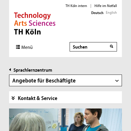
TH Köln intern
|
Hilfe im Notfall
English
Deutsch
Direkt zur Hauptnavigation
Direkt zur Subnavigation
Direkt zum Inhalt
Direkt zum Fußbereich
Suche
Menü
Sprachlernzentrum
Angebote für Beschäftigte
Kontakt & Service