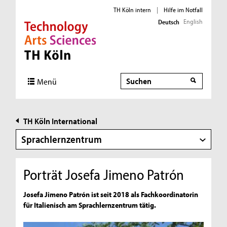
TH Köln intern
|
Hilfe im Notfall
English
Deutsch
Direkt zur Hauptnavigation
Direkt zur Subnavigation
Direkt zum Inhalt
Direkt zum Fußbereich
Suche
Menü
TH Köln International
Sprachlernzentrum
Porträt Josefa Jimeno Patrón
Josefa Jimeno Patrón ist seit 2018 als Fachkoordinatorin
für Italienisch am Sprachlernzentrum tätig.