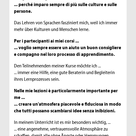
... perché imparo sempre di più sulle culture e sulle
persone.
Das Lehren von Sprachen fasziniert mich, weil ich immer
mehr über Kulturen und Menschen lerne.
Per i partecipanti ai miei corsi ...
... voglio sempre essere un aiuto un buon consigliere
e compagno nel loro processo di apprendimento.
Den Teilnehmenden meiner Kurse möchte ich ...
... immer eine Hilfe, eine gute Beraterin und Begleiterin
ihres Lernprozesses sein.
Nelle mie lezioni è particolarmente importante per
me ...
... creare un'atmosfera piacevole e fiduciosa in modo
che tutti possano scambiarsi idee senza inibizioni.
In meinem Unterricht ist es mir besonders wichtig, ...
... eine angenehme, vertrauensvolle Atmosphäre zu
schaffen, damit alle ohne Ängste oder Hemmungen