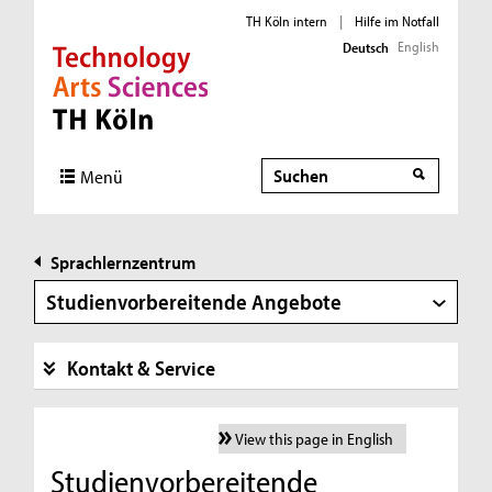
TH Köln intern
|
Hilfe im Notfall
English
Deutsch
Direkt zur Hauptnavigation
Direkt zur Subnavigation
Direkt zum Inhalt
Direkt zum Fußbereich
Suche
Menü
Sprachlernzentrum
Studienvorbereitende Angebote
Kontakt & Service
View this page in English
Studienvorbereitende