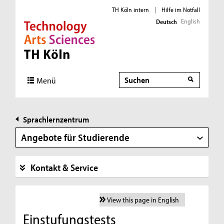
TH Köln intern
|
Hilfe im Notfall
English
Deutsch
Direkt zur Hauptnavigation
Direkt zur Subnavigation
Direkt zum Inhalt
Direkt zum Fußbereich
Suche
Menü
Sprachlernzentrum
Angebote für Studierende
Kontakt & Service
View this page in English
Einstufungstests