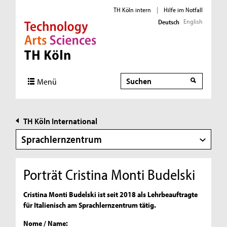
TH Köln intern
|
Hilfe im Notfall
English
Deutsch
Direkt zur Hauptnavigation
Direkt zur Subnavigation
Direkt zum Inhalt
Direkt zum Fußbereich
Suche
Menü
TH Köln International
Sprachlernzentrum
Porträt Cristina Monti Budelski
Cristina Monti Budelski ist seit 2018 als Lehrbeauftragte
für Italienisch am Sprachlernzentrum tätig.
Nome / Name: