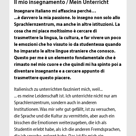
Il mio insegnamento / Mein Unterricht
Insegnare italiano mi affascina perché…
...è davvero la mia passione. Io insegno non solo allo
Sprachlernzentrum, ma anche in altre istituzioni. La
cosa che mi piace moltissimo è cercare di
trasmettere la lingua, la cultura, e far vivere un poco
le emozioni che ho vissuto io da studentessa quando
ho imparato le altre lingue straniere che conosco.
Questo per me è un elemento fondamentale che è
rimasto nel mio cuore e che quindi mi ha spinto poi a
diventare insegnante e a cercare appunto di
trasmettere questo piacere.
Italienisch zu unterrichten fasziniert mich, weil...
... es meine Leidenschaft ist. Ich unterrichte nicht nur am
Sprachlernzentrum, sondern auch in anderen
Institutionen. Was mir sehr gut gefällt, ist zu versuchen,
die Sprache und die Kultur zu vermitteln, aber auch ein
bisschen die Emotionen weiterzugeben, die ich als
Studentin erlebt habe, als ich die anderen Fremdsprachen,
die ich spreche, gelernt habe. Das ist für mich ein