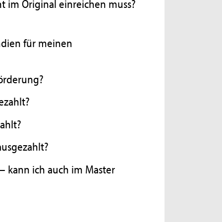
 im Original einreichen muss?
endien für meinen
Förderung?
ezahlt?
ahlt?
 ausgezahlt?
 – kann ich auch im Master