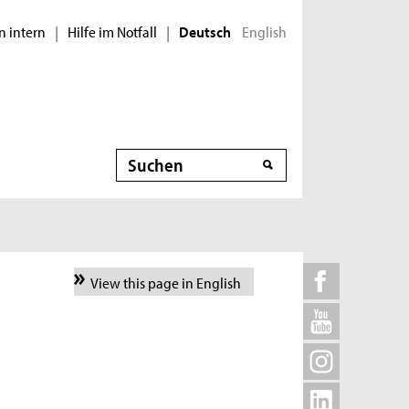
n intern
Hilfe im Notfall
English
|
|
Deutsch
Suche
View this page in English