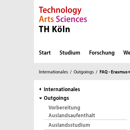
Direkt zur Hauptnavigation
Direkt zur Subnavigation
Direkt zum Inhalt
Direkt zum Fußbereich
Start
Studium
Forschung
We
Sie
Internationales
/
Outgoings
/
FAQ - Erasmus
sind
hier:
Subnavigation
Internationales
Outgoings
Vorbereitung
Auslandsaufenthalt
Auslandsstudium