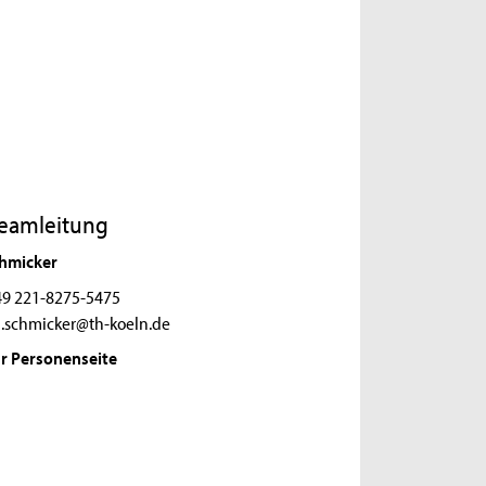
Teamleitung
chmicker
9 221-8275-5475
a.schmicker@th-koeln.de
r Personenseite