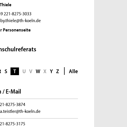
Thiele
9 221-8275-3033
by.thiele@th-koeln.de
r Personenseite
hschulreferats
R
S
T
U
V
W
X
Y
Z
Alle
 / E-Mail
21-8275-3874
a.teistler@th-koeln.de
21-8275-3175