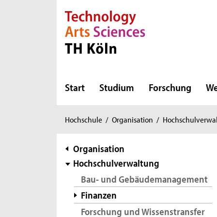
Direkt zur Hauptnavigation
Direkt zur Subnavigation
Direkt zum Inhalt
Direkt zum Fußbereich
Start
Studium
Forschung
We
Sie
Hochschule
/
Organisation
/
Hochschulverwa
sind
hier:
Subnavigation
Organisation
Hochschulverwaltung
Bau- und Gebäudemanagement
Finanzen
Forschung und Wissenstransfer