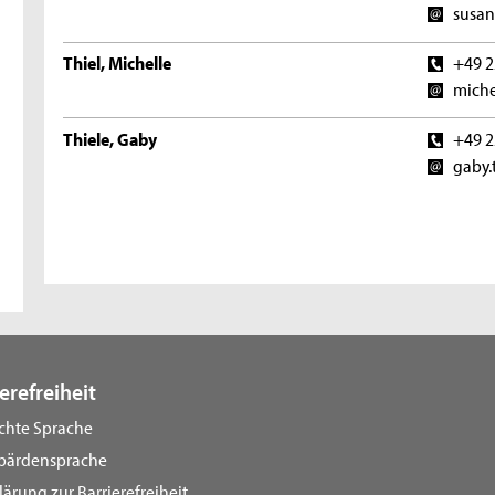
susan
Thiel, Michelle
+49 2
miche
Thiele, Gaby
+49 2
gaby.
erefreiheit
ichte Sprache
bärdensprache
lärung zur Barrierefreiheit