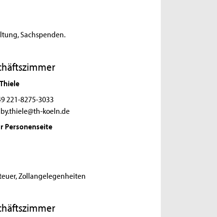
altung, Sachspenden.
chäftszimmer
Thiele
9 221-8275-3033
by.thiele@th-koeln.de
r Personenseite
steuer, Zollangelegenheiten
chäftszimmer