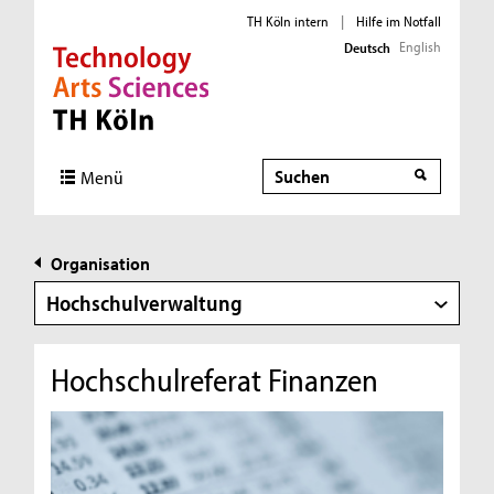
TH Köln intern
|
Hilfe im Notfall
English
Deutsch
Direkt zur Hauptnavigation
Direkt zur Subnavigation
Direkt zum Inhalt
Direkt zum Fußbereich
Suche
Menü
Organisation
Hochschulverwaltung
Hochschulreferat Finanzen