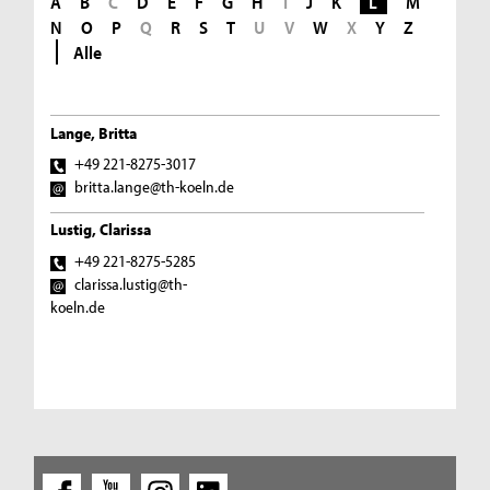
A
B
C
D
E
F
G
H
I
J
K
L
M
N
O
P
Q
R
S
T
U
V
W
X
Y
Z
Alle
Lange, Britta
+49 221-8275-3017
britta.lange@th-koeln.de
Lustig, Clarissa
+49 221-8275-5285
clarissa.lustig@th-
koeln.de