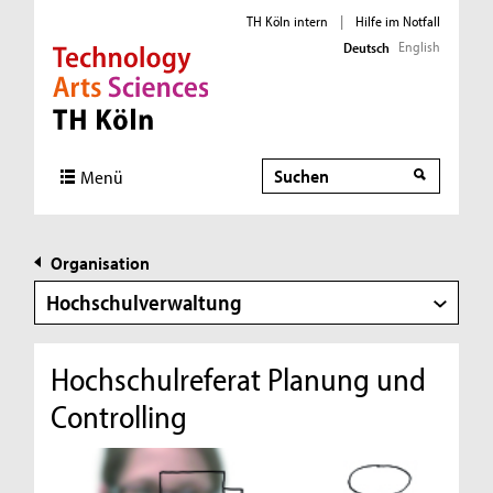
TH Köln intern
|
Hilfe im Notfall
English
Deutsch
Direkt zur Hauptnavigation
Direkt zur Subnavigation
Direkt zum Inhalt
Direkt zum Fußbereich
Suche
Menü
Organisation
Hochschulverwaltung
Hochschulreferat Planung und
Controlling