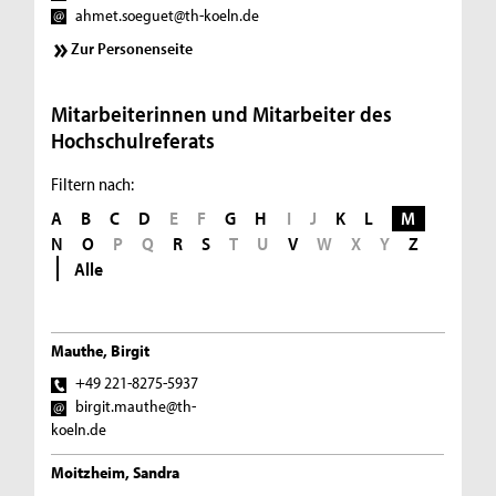
ahmet.soeguet@th-koeln.de
Zur Personenseite
Mitarbeiterinnen und Mitarbeiter des
Hochschulreferats
Filtern nach:
A
B
C
D
E
F
G
H
I
J
K
L
M
N
O
P
Q
R
S
T
U
V
W
X
Y
Z
Alle
Mauthe, Birgit
+49 221-8275-5937
birgit.mauthe@th-
koeln.de
Moitzheim, Sandra