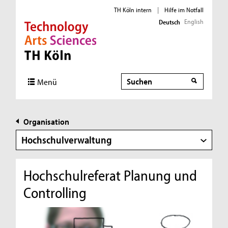
TH Köln intern
|
Hilfe im Notfall
English
Deutsch
Direkt zur Hauptnavigation
Direkt zur Subnavigation
Direkt zum Inhalt
Direkt zum Fußbereich
Suche
Menü
Organisation
Hochschulverwaltung
Hochschulreferat Planung und
Controlling