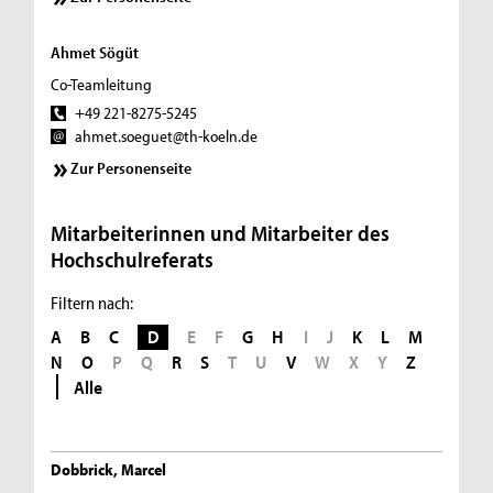
Ahmet Sögüt
Co-Teamleitung
+49 221-8275-5245
ahmet.soeguet@th-koeln.de
Zur Personenseite
Mitarbeiterinnen und Mitarbeiter des
Hochschulreferats
Filtern nach:
A
B
C
D
E
F
G
H
I
J
K
L
M
N
O
P
Q
R
S
T
U
V
W
X
Y
Z
Alle
Dobbrick, Marcel