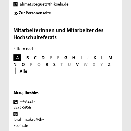
ahmet.soeguet@th-koeln.de
Zur Personenseite
Mitarbeiterinnen und Mitarbeiter des
Hochschulreferats
Filtern nach:
A
B
C
D
E
F
G
H
I
J
K
L
M
N
O
P
Q
R
S
T
U
V
W
X
Y
Z
Alle
Aksu, Ibrahim
+49 221-
8275-5956
ibrahim.aksu@th-
koeln.de