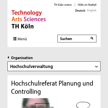
TH Köln intern
|
Hilfe im Notfall
English
Deutsch
Direkt zur Hauptnavigation
Direkt zur Subnavigation
Direkt zum Inhalt
Direkt zum Fußbereich
Suche
Menü
Organisation
Hochschulverwaltung
Hochschulreferat Planung und
Controlling