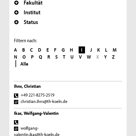
Fakultät
Institut
Status
Filtern nach:
A
B
C
D
E
F
G
H
I
J
K
L
M
N
O
P
Q
R
S
T
U
V
W
X
Y
Z
Alle
Ihns, Christian
+49 221-8275-2519
christian.ihns@th-koeln.de
Ikas, Wolfgang-Valentin
wolfgang-
valentin.ikas@th-koeln.de