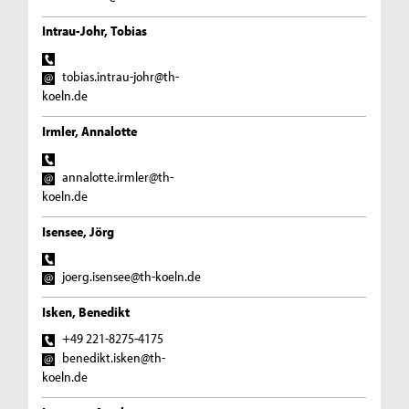
Intrau-Johr, Tobias
tobias.intrau-johr@th-
koeln.de
Irmler, Annalotte
annalotte.irmler@th-
koeln.de
Isensee, Jörg
joerg.isensee@th-koeln.de
Isken, Benedikt
+49 221-8275-4175
benedikt.isken@th-
koeln.de