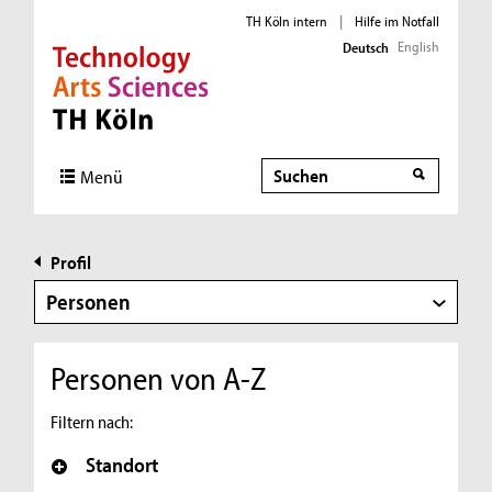
TH Köln intern
|
Hilfe im Notfall
English
Deutsch
Direkt zur Hauptnavigation
Direkt zur Subnavigation
Direkt zum Inhalt
Direkt zum Fußbereich
Suche
Menü
Profil
Personen
Personen von A-Z
Filtern nach:
Standort