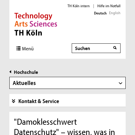
TH Köln intern
|
Hilfe im Notfall
English
Deutsch
Direkt zur Hauptnavigation
Direkt zur Subnavigation
Direkt zum Inhalt
Direkt zum Fußbereich
Suche
Menü
Hochschule
Aktuelles
Kontakt & Service
"Damoklesschwert
Datenschutz" – wissen, was in