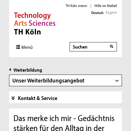
TH Köln intern
|
Hilfe im Notfall
English
Deutsch
Direkt zur Hauptnavigation
Direkt zur Subnavigation
Direkt zum Inhalt
Direkt zum Fußbereich
Suche
Menü
Weiterbildung
Unser Weiterbildungsangebot
Kontakt & Service
Das merke ich mir - Gedächtnis
stärken für den Alltag in der