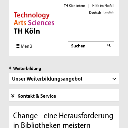
TH Köln intern
|
Hilfe im Notfall
English
Deutsch
Direkt zur Hauptnavigation
Direkt zur Subnavigation
Direkt zum Inhalt
Direkt zum Fußbereich
Suche
Menü
Weiterbildung
Unser Weiterbildungsangebot
Kontakt & Service
Change - eine Herausforderung
in Bibliotheken meistern