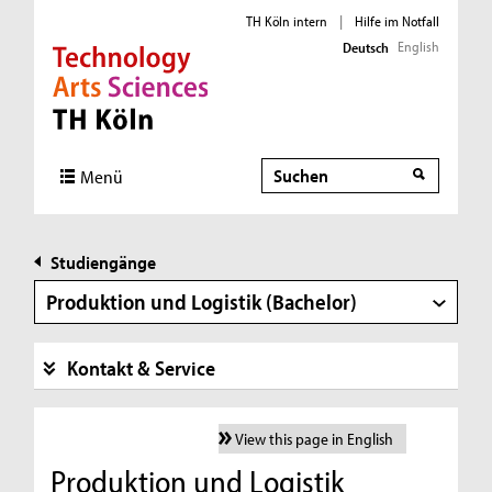
TH Köln intern
|
Hilfe im Notfall
English
Deutsch
Direkt zur Hauptnavigation
Direkt zur Subnavigation
Direkt zum Inhalt
Direkt zum Fußbereich
Suche
Menü
Studiengänge
Produktion und Logistik (Bachelor)
Kontakt & Service
View this page in English
Produktion und Logistik