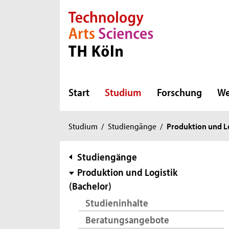
Direkt zur Hauptnavigation
Direkt zur Subnavigation
Direkt zum Inhalt
Direkt zum Fußbereich
Start
Studium
Forschung
We
Sie
Studium
/
Studiengänge
/
Produktion und Lo
sind
hier:
Subnavigation
Studiengänge
Produktion und Logistik
(Bachelor)
Studieninhalte
Beratungsangebote