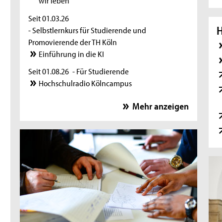
wir leben"
Seit 01.03.26
H
- Selbstlernkurs für Studierende und
Promovierende der TH Köln
Einführung in die KI
Seit 01.08.26
- Für Studierende
Hochschulradio Kölncampus
Seit 05.08.26
- Ausstellung
Mehr anzeigen
Leben unter demselben Himmel
11.08.26
- Zoom-Sprechstunde
Online-Sprechstunde für internationale
Studierende und Studieninteressierte
11.08.26
- Zoom-Sprechstunde
Online-Sprechstunde für Incomings
Exchange
11.08.26
- Zoom-Sprechstunde