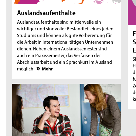
Auslandsaufenthalte
Auslandsaufenthalte sind mittlerweile ein
wichtiger und sinnvoller Bestandteil eines jeden
F
Studiums und können als gute Vorbereitung für
S
die Arbeit in international tätigen Unternehmen
dienen. Neben einem Auslandssemester sind
E
auch ein Praxissemester, das Verfassen der
S
Abschlussarbeit und ein Sprachkurs im Ausland
H
möglich.
Mehr
d
f
Z
d
k