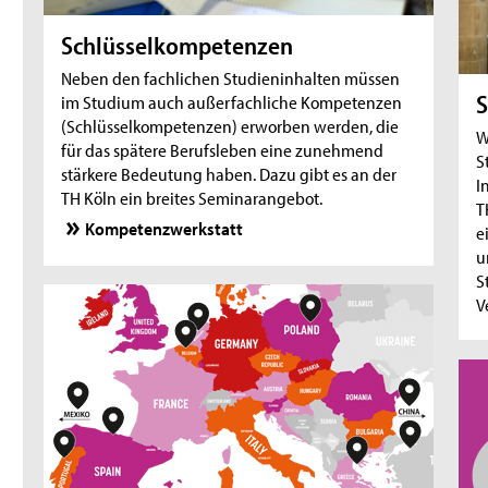
Online-Sprechstunde: Erasmus+
Auslandsstudium
Schlüsselkompetenzen
11.08.26
- Offene Zoom-Sprechstunde
Neben den fachlichen Studieninhalten müssen
Offene Zoom-Sprechstunde für
S
im Studium auch außerfachliche Kompetenzen
Promotionsinteressierte und Promovierende
(Schlüsselkompetenzen) erworben werden, die
W
für das spätere Berufsleben eine zunehmend
11.08.26
- Workshop
S
stärkere Bedeutung haben. Dazu gibt es an der
I
Erfolgreich Eigenkapital finden: Mach dich
TH Köln ein breites Seminarangebot.
T
interessant für Investoren
Kompetenzwerkstatt
e
11.08.26
- Zoom-Sprechstunde
u
Online-Sprechstunde für Studieninteressierte
S
und Studierende mit Fluchthintergrund
V