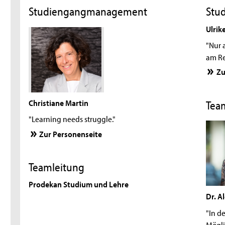
Studiengangmanagement
Stu
Ulrik
"Nur a
am Re
Zu
Christiane Martin
Tea
"Learning needs struggle."
Zur Personenseite
Teamleitung
Prodekan Studium und Lehre
Dr. A
"In d
Mögli