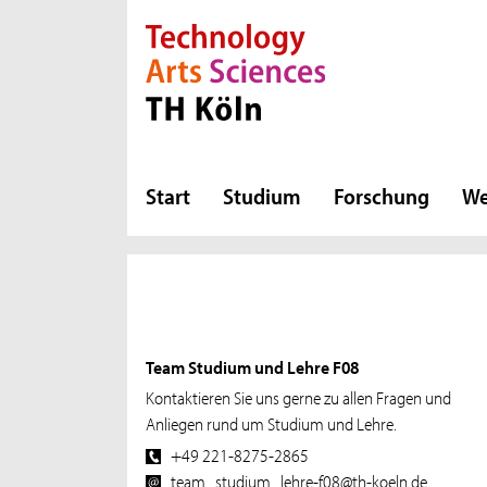
Direkt zur Hauptnavigation
Direkt zur Subnavigation
Direkt zum Inhalt
Direkt zum Fußbereich
Start
Studium
Forschung
We
Subnavigation
Team Studium und Lehre F08
Kontaktieren Sie uns gerne zu allen Fragen und
Anliegen rund um Studium und Lehre.
+49 221-8275-2865
team_studium_lehre-f08@th-koeln.de