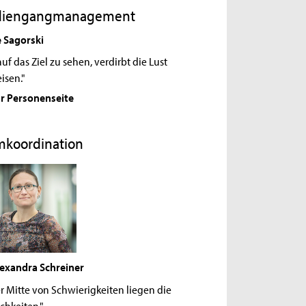
diengangmanagement
e Sagorski
uf das Ziel zu sehen, verdirbt die Lust
isen."
r Personenseite
mkoordination
lexandra Schreiner
er Mitte von Schwierigkeiten liegen die
chkeiten."