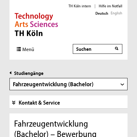
TH Köln intern
|
Hilfe im Notfall
English
Deutsch
Direkt zur Hauptnavigation
Direkt zur Subnavigation
Direkt zum Inhalt
Direkt zum Fußbereich
Suche
Menü
Studiengänge
Fahrzeugentwicklung (Bachelor)
Kontakt & Service
Fahrzeugentwicklung
(Bachelor) – Bewerbung