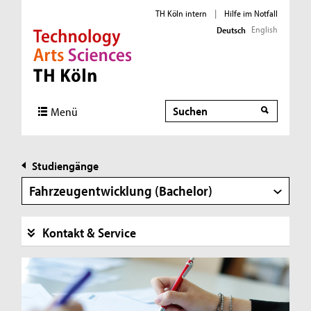
TH Köln intern
|
Hilfe im Notfall
English
Deutsch
Direkt zur Hauptnavigation
Direkt zur Subnavigation
Direkt zum Inhalt
Direkt zum Fußbereich
Suche
Menü
Studiengänge
Fahrzeugentwicklung (Bachelor)
Kontakt & Service