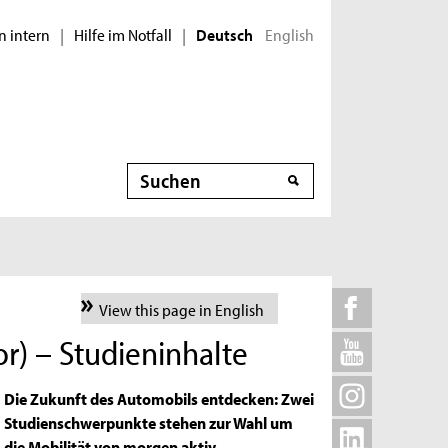
n intern
Hilfe im Notfall
English
|
|
Deutsch
Suche
View this page in English
r) – Studieninhalte
Die Zukunft des Automobils entdecken: Zwei
Studienschwerpunkte stehen zur Wahl um
die Mobilität von morgen aktiv