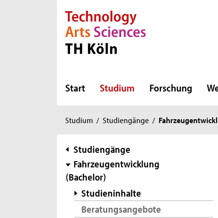
Direkt zur Hauptnavigation
Direkt zur Subnavigation
Direkt zum Inhalt
Direkt zum Fußbereich
Start
Studium
Forschung
We
Sie
Studium
/
Studiengänge
/
Fahrzeugentwickl
sind
hier:
Subnavigation
Studiengänge
Fahrzeugentwicklung
(Bachelor)
Studieninhalte
Beratungsangebote