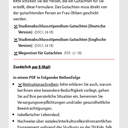
Bitte schicken Sie der Person, die ein Gutachten für Sie
erstellt, diese Formulare. Das Gutachten muss direkt von
der gutachtenden Person an Frau Ohlsen geschickt
werden.
Studienabschlussstipendium Gutachten [Deutsche
Version]
(DOCX, 58 KB)
Studienabschlussstipendium Gutachten [Englische
Version]
(DOCX, 58 KB)
Wegweiser für Gutachten
(PDF, 121 KB)
Zusätzlich
per E-Mail
:
in einem PDF in folgender Reihenfolge
Motivationsschreiben
: bitte erklären Sie auch, warum
bei Ihnen eine besondere Bedürftigkeit vorliegt, gehen
Sie auf Ihre persönliche Situation ein, benennen Sie
Versorgungsverpflichtungen und/oder gesundheitliche
Beeinträchtigungen.
tabellarischer Lebenslauf,
Nachweise über soziales/interkulturelles/ehrenamtliches
Engagement während des Studiums an der TH Köln, falls