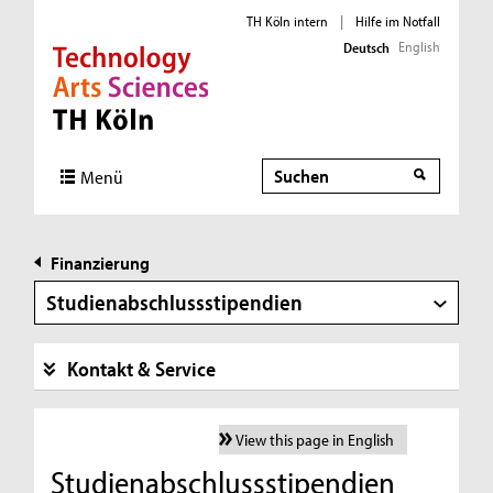
TH Köln intern
|
Hilfe im Notfall
English
Deutsch
Direkt zur Hauptnavigation
Direkt zur Subnavigation
Direkt zum Inhalt
Direkt zum Fußbereich
Suche
Menü
Finanzierung
Studienabschlussstipendien
Kontakt & Service
View this page in English
Studienabschlussstipendien