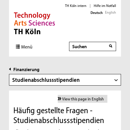
TH Köln intern
|
Hilfe im Notfall
English
Deutsch
Direkt zur Hauptnavigation
Direkt zur Subnavigation
Direkt zum Inhalt
Direkt zum Fußbereich
Suche
Menü
Finanzierung
Studienabschlussstipendien
View this page in English
Häufig gestellte Fragen -
Studienabschlussstipendien