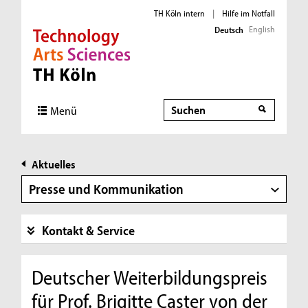
TH Köln intern
|
Hilfe im Notfall
English
Deutsch
Direkt zur Hauptnavigation
Direkt zur Subnavigation
Direkt zum Inhalt
Direkt zum Fußbereich
Suche
Menü
Aktuelles
Presse und Kommunikation
Kontakt & Service
Deutscher Weiterbildungspreis
für Prof. Brigitte Caster von der