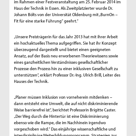
im Rahmen einer Festveranstaltung am 25. Februar 2014 im
Haus der Technik in Essen. Als Zweitplatzierter wurde Dr.
Johann Bölts von der Universität Oldenburg mit „BurnOn –
Fit für eine starke Führung“ geehrt.“
„Unsere Preisträgerin für das Jahr 2013 hat mit ihrer Arbeit
ein hochaktuelles Thema aufgegriffen. Sie hat ihr Konzept
überzeugend dargestellt und bietet einen geeigneten
Ansatz, auf der Basis neu erworbenen Theoriewissens sowie
eines ganzheitlichen Verständnisses gesellschaftlicher
Prozesse den Prozess hin zu einer inklusiven Gesellschaft zu
unterstützen“, erklärt Professor Dr.-Ing. Ulrich Brill, Leiter des
Hauses der Technik.
„Planer müssen Inklusion von vorneherein mitdenken –
dann entsteht eine Umwelt, die auf nicht diskriminierende
Weise barrierefrei ist“, berichtet Professorin Brigitte Caster.
„Der Weg durch die Hintertür ist eine Diskriminierung
ebenso wie die Rampe, die im Nachhinein irgendwo
vorgeschoben wird.“ Das einjährige wissenschaftliche und
interdisziplinäre Weiterbildungsprogramm „Strategien zur