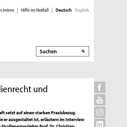
n intern
Hilfe im Notfall
English
|
|
Deutsch
Suche
dienrecht und
t setzt auf einen starken Praxisbezug.
 er ausgestaltet ist, erläutern im Interview
Studiengangsleiter Prof. Dr. Christian-