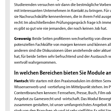
Studierenden versuchen wir dann die bestmögliche Vorberei
mit interessanten Unternehmen in Kontakt zu bringen. Für u
sie Nachwuchskräfte kennenlernen, die in ihrem Feld ausges
recht: Im abschließenden Prüfungsgespräch frage ich imme
es gibt so gut wie nie jemanden, der noch keinen Job hat.
Grewenig
: Beide Seiten profitieren wechselseitig von dies
potenziellen Fachkräfte von morgen kennen und können all
anderen sind die Diskussionen über anstehende oder aktuel
hat, für beide Seiten sehr befruchtend und der Austausch w
wertvoll wahrgenommen.
In welchen Bereichen bieten Sie Module a
Hentsch
: Wir starten mit den Praxismodulen im dritten Se
Wissenserwerb und -vertiefung im Mittelpunkt stehen. Im P
Contentbranchen kennen: Fernsehen, Presse, Buch, Film od
Angebot zu Gamesrecht und -wirtschaft. Das Modul Bewegtbi
zusammen gestalten, ist unser umfangreichstes Angebot. W
stark von den Branchen ab und ist sehr vielfältig: Es gibt S