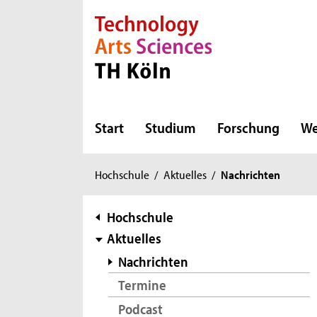
Direkt zur Hauptnavigation
Direkt zur Subnavigation
Direkt zum Inhalt
Direkt zum Fußbereich
Start
Studium
Forschung
We
Sie
Hochschule
/
Aktuelles
/
Nachrichten
sind
hier:
Subnavigation
Hochschule
Aktuelles
Nachrichten
Termine
Podcast