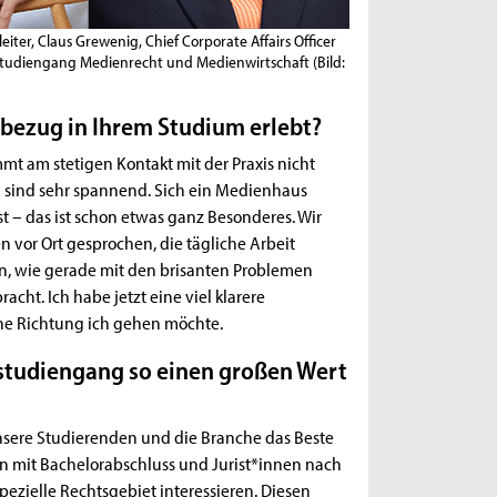
iter, Claus Grewenig, Chief Corporate Affairs Officer
rstudiengang Medienrecht und Medienwirtschaft
(Bild:
sbezug in Ihrem Studium erlebt?
mmt am stetigen Kontakt mit der Praxis nicht
 sind sehr spannend. Sich ein Medienhaus
– das ist schon etwas ganz Besonderes. Wir
 vor Ort gesprochen, die tägliche Arbeit
en, wie gerade mit den brisanten Problemen
ht. Ich habe jetzt eine viel klarere
che Richtung ich gehen möchte.
rstudiengang so einen großen Wert
 unsere Studierenden und die Branche das Beste
nen mit Bachelorabschluss und Jurist*innen nach
pezielle Rechtsgebiet interessieren. Diesen