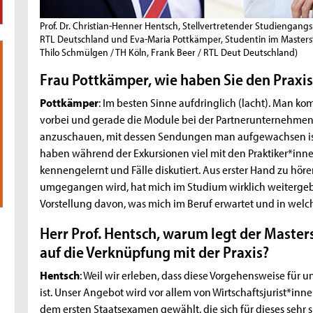
Prof. Dr. Christian-Henner Hentsch, Stellvertretender Studiengangsle
RTL Deutschland und Eva-Maria Pottkämper, Studentin im Maste
Thilo Schmülgen / TH Köln, Frank Beer / RTL Deut Deutschland)
Frau Pottkämper, wie haben Sie den Praxi
Pottkämper
: Im besten Sinne aufdringlich (lacht). Man ko
vorbei und gerade die Module bei der Partnerunternehmen
anzuschauen, mit dessen Sendungen man aufgewachsen ist 
haben während der Exkursionen viel mit den Praktiker*innen
kennengelernt und Fälle diskutiert. Aus erster Hand zu hör
umgegangen wird, hat mich im Studium wirklich weitergebrac
Vorstellung davon, was mich im Beruf erwartet und in wel
Herr Prof. Hentsch, warum legt der Maste
auf die Verknüpfung mit der Praxis?
Hentsch
: Weil wir erleben, dass diese Vorgehensweise für
ist. Unser Angebot wird vor allem von Wirtschaftsjurist*in
dem ersten Staatsexamen gewählt, die sich für dieses sehr s