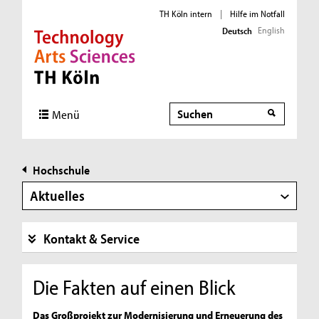
TH Köln intern
|
Hilfe im Notfall
English
Deutsch
Direkt zur Hauptnavigation
Direkt zur Subnavigation
Direkt zum Inhalt
Direkt zum Fußbereich
Suche
Menü
Hochschule
Aktuelles
Kontakt & Service
Die Fakten auf einen Blick
Das Großprojekt zur Modernisierung und Erneuerung des