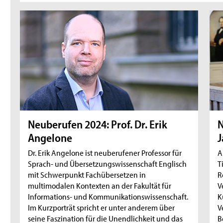
Neuberufen 2024: Prof. Dr. Erik
N
Angelone
J
Dr. Erik Angelone ist neuberufener Professor für
A
Sprach- und Übersetzungswissenschaft Englisch
T
mit Schwerpunkt Fachübersetzen in
R
multimodalen Kontexten an der Fakultät für
V
Informations- und Kommunikationswissenschaft.
K
Im Kurzporträt spricht er unter anderem über
V
seine Faszination für die Unendlichkeit und das
B