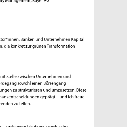
uity Management, Bayer AG
nvestor*innen, Banken und Unternehmen Kapital
n, die konkret zur grünen Transformation
chnittstelle zwischen Unternehmen und
 Werdegang sowohl einen Börsengang
rungen zu strukturieren und umzusetzen. Diese
inanzentscheidungen geprägt – und ich freue
renden zu teilen.
en – auch wenn ich damals noch keine