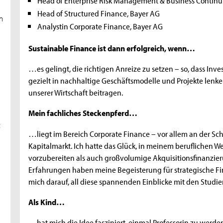
Head of Enterprise Risk Management & Business Contin
Head of Structured Finance, Bayer AG
en
Analystin Corporate Finance, Bayer AG
Sustainable Finance ist dann erfolgreich, wenn…
…es gelingt, die richtigen Anreize zu setzen – so, dass I
gezielt in nachhaltige Geschäftsmodelle und Projekte lenke
unserer Wirtschaft beitragen.
Mein fachliches Steckenpferd…
t
…liegt im Bereich Corporate Finance – vor allem an der S
Kapitalmarkt. Ich hatte das Glück, in meinem beruflichen
vorzubereiten als auch großvolumige Akquisitionsfinanzie
Erfahrungen haben meine Begeisterung für strategische F
mich darauf, all diese spannenden Einblicke mit den Studie
Als Kind…
…hat mich die Idee fasziniert, einmal Professorin zu werd