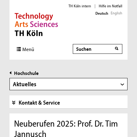
TH Köln intern
|
Hilfe im Notfall
English
Deutsch
Direkt zur Hauptnavigation
Direkt zur Subnavigation
Direkt zum Inhalt
Direkt zum Fußbereich
Suche
Menü
Hochschule
Aktuelles
Kontakt & Service
Neuberufen 2025: Prof. Dr. Tim
Jannusch