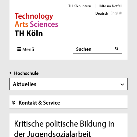
TH Köln intern
|
Hilfe im Notfall
English
Deutsch
Direkt zur Hauptnavigation
Direkt zur Subnavigation
Direkt zum Inhalt
Direkt zum Fußbereich
Suche
Menü
Hochschule
Aktuelles
Kontakt & Service
Kritische politische Bildung in
der Jugendsozialarbeit