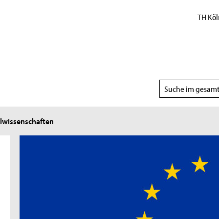
TH Köl
Suchbereich
wählen
lwissenschaften