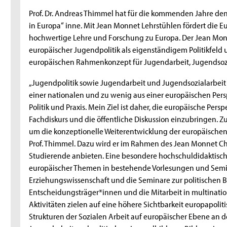
Prof. Dr. Andreas Thimmel hat für die kommenden Jahre de
in Europa“ inne. Mit Jean Monnet Lehrstühlen fördert die 
hochwertige Lehre und Forschung zu Europa. Der Jean Monne
europäischer Jugendpolitik als eigenständigem Politikfeld
europäischen Rahmenkonzept für Jugendarbeit, Jugendsozi
„Jugendpolitik sowie Jugendarbeit und Jugendsozialarbeit
einer nationalen und zu wenig aus einer europäischen Perspe
Politik und Praxis. Mein Ziel ist daher, die europäische Per
Fachdiskurs und die öffentliche Diskussion einzubringen. 
um die konzeptionelle Weiterentwicklung der europäischen 
Prof. Thimmel. Dazu wird er im Rahmen des Jean Monnet Ch
Studierende anbieten. Eine besondere hochschuldidaktische
europäischer Themen in bestehende Vorlesungen und Semina
Erziehungswissenschaft und die Seminare zur politischen 
Entscheidungsträger*innen und die Mitarbeit in multinati
Aktivitäten zielen auf eine höhere Sichtbarkeit europapoli
Strukturen der Sozialen Arbeit auf europäischer Ebene an 