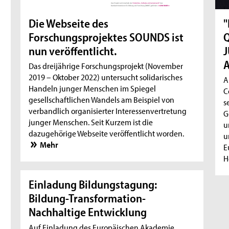
Die Webseite des
"
Forschungsprojektes SOUNDS ist
Q
nun veröffentlicht.
J
A
Das dreijährige Forschungsprojekt (November
2019 – Oktober 2022) untersucht solidarisches
A
Handeln junger Menschen im Spiegel
C
gesellschaftlichen Wandels am Beispiel von
s
verbandlich organisierter Interessenvertretung
G
junger Menschen. Seit Kurzem ist die
u
dazugehörige Webseite veröffentlicht worden.
u
Mehr
E
H
Einladung Bildungstagung:
Bildung-Transformation-
Nachhaltige Entwicklung
Auf Einladung des Europäischen Akademie