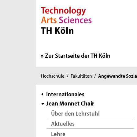
Direkt zur Hauptnavigation
Direkt zur Subnavigation
Direkt zum Inhalt
Direkt zum Fußbereich
Zur Startseite der TH Köln
Sie
Hochschule
/
Fakultäten
/
Angewandte Sozia
sind
hier:
Subnavigation
Internationales
Jean Monnet Chair
Über den Lehrstuhl
Aktuelles
Lehre