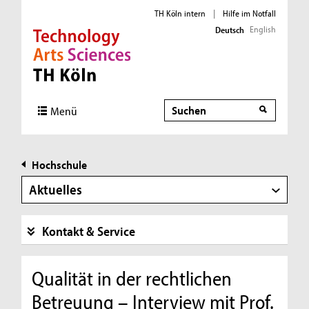
TH Köln intern
|
Hilfe im Notfall
English
Deutsch
Direkt zur Hauptnavigation
Direkt zur Subnavigation
Direkt zum Inhalt
Direkt zum Fußbereich
Suche
Menü
Hochschule
Aktuelles
Kontakt & Service
Qualität in der rechtlichen
Betreuung – Interview mit Prof.