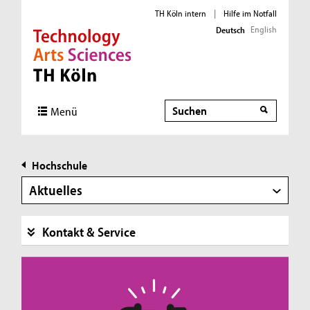
TH Köln intern
|
Hilfe im Notfall
English
Deutsch
Direkt zur Hauptnavigation
Direkt zur Subnavigation
Direkt zum Inhalt
Direkt zum Fußbereich
Suche
Menü
Hochschule
Aktuelles
Kontakt & Service