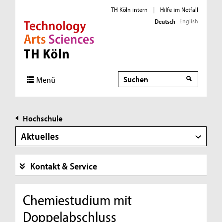
TH Köln intern
|
Hilfe im Notfall
English
Deutsch
Direkt zur Hauptnavigation
Direkt zur Subnavigation
Direkt zum Inhalt
Direkt zum Fußbereich
Suche
Menü
Hochschule
Aktuelles
Kontakt & Service
Chemiestudium mit
Doppelabschluss