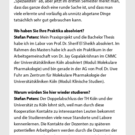
„Spezialisten“ ab, aber jetzt im dritten Semester merkt man,
dass das ganze doch eine runde Sache ist, und dass man
viele erlernte und vorläufig als unnütz abgetane Dinge
tatsächlich sehr gut gebrauchen kann.
Wo haben Sie Ihre Praktika absolviert?
Stefan Peters:
Mein Praxisprojekt und die Bachelor Thesis
habe ich im Labor von Prof. Dr. Sherif El Sheikh absolviert. Im
Rahmen des Masters habe ich auch ein Praktikum in der
Arbeitsgemeinschaft von Dr. Jay Gopalakrishnan im CMMC
der Universitätskliniken Köln absolviert (Modul: Molekulare
Pharmakologie) und bin gerade in der AG von Prof. Dr. Uwe
Fuhr am Zentrum für Molekulare Pharmakologie der
Universitätskliniken Köln (Modul: Klinische Studien).
Warum würden Sie hier wieder studieren?
Stefan Peters:
Der Doppelabschluss der TH Köln und der
Universität zu Köln lohnt sich, weil man durch diese
Kooperation Kontakte zu interessanten Leuten bekommt
und die Studierenden viele neue Standorte und Labore
kennenlernen. Die Kontakte der Dozenten zu späteren
potentiellen Arbeitgebern werden durch die Dozenten der