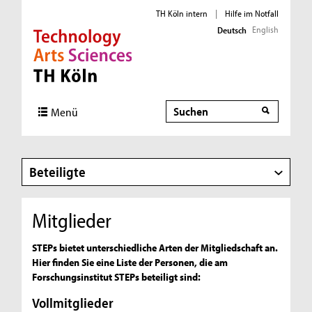
TH Köln intern
|
Hilfe im Notfall
English
Deutsch
Direkt zur Hauptnavigation
Direkt zur Subnavigation
Direkt zum Inhalt
Direkt zum Fußbereich
Suche
Menü
Beteiligte
Mitglieder
STEPs bietet unterschiedliche Arten der Mitgliedschaft an.
Hier finden Sie eine Liste der Personen, die am
Forschungsinstitut STEPs beteiligt sind:
Vollmitglieder