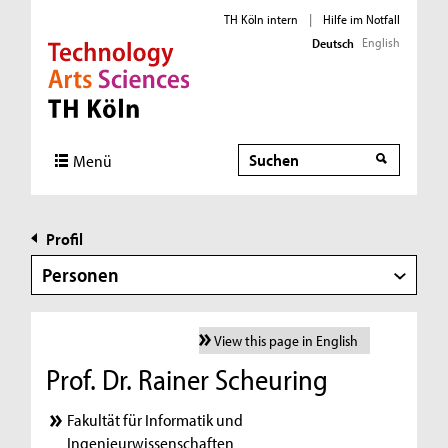
TH Köln intern
|
Hilfe im Notfall
English
Deutsch
Direkt zur Hauptnavigation
Direkt zur Subnavigation
Direkt zum Inhalt
Direkt zum Fußbereich
Suche
Menü
Profil
Personen
View this page in English
Prof. Dr. Rainer Scheuring
Fakultät für Informatik und
Ingenieurwissenschaften