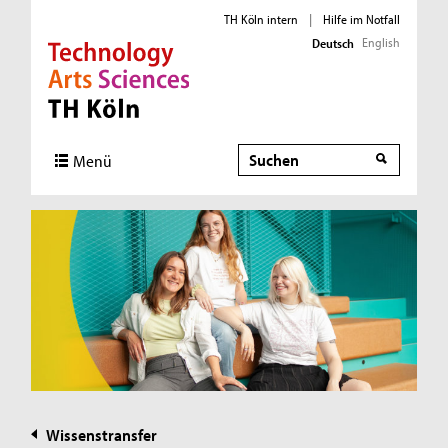
TH Köln intern
|
Hilfe im Notfall
English
Deutsch
Direkt zur Hauptnavigation
Direkt zur Subnavigation
Direkt zum Inhalt
Direkt zum Fußbereich
Suche
Menü
Wissenstransfer