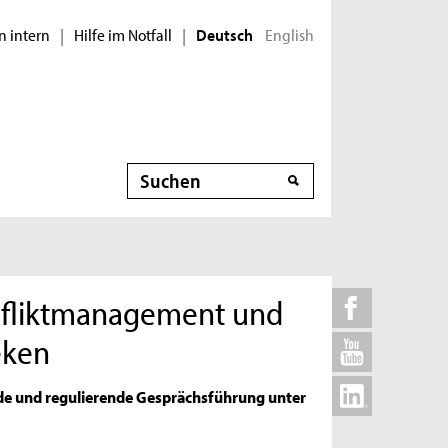
n intern
Hilfe im Notfall
English
|
|
Deutsch
Suche
onfliktmanagement und
eken
nde und regulierende Gesprächsführung unter