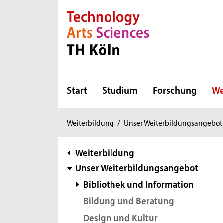
Direkt zur Hauptnavigation
Direkt zur Subnavigation
Direkt zum Inhalt
Direkt zum Fußbereich
Start
Studium
Forschung
We
Sie
Weiterbildung
/
Unser Weiterbildungsangebot
sind
hier:
Subnavigation
Weiterbildung
Unser Weiterbildungsangebot
Bibliothek und Information
Bildung und Beratung
Design und Kultur