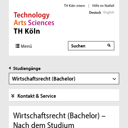
TH Köln intern
|
Hilfe im Notfall
English
Deutsch
Direkt zur Hauptnavigation
Direkt zur Subnavigation
Direkt zum Inhalt
Direkt zum Fußbereich
Suche
Menü
Studiengänge
Wirtschaftsrecht (Bachelor)
Kontakt & Service
Wirtschaftsrecht (Bachelor) –
Nach dem Studium