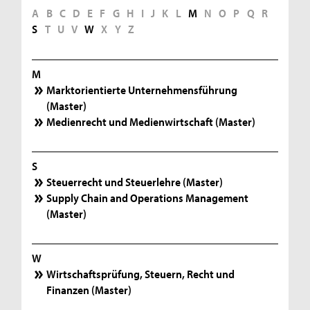
A
B
C
D
E
F
G
H
I
J
K
L
M
N
O
P
Q
R
S
T
U
V
W
X
Y
Z
M
Marktorientierte Unternehmensführung
(Master)
Medienrecht und Medienwirtschaft (Master)
S
Steuerrecht und Steuerlehre (Master)
Supply Chain and Operations Management
(Master)
W
Wirtschaftsprüfung, Steuern, Recht und
Finanzen (Master)