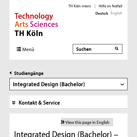
TH Köln intern
|
Hilfe im Notfall
English
Deutsch
Direkt zur Hauptnavigation
Direkt zur Subnavigation
Direkt zum Inhalt
Direkt zum Fußbereich
Suche
Menü
Studiengänge
Integrated Design (Bachelor)
Kontakt & Service
View this page in English
Integrated Design (Bachelor) –