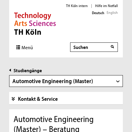
TH Köln intern
|
Hilfe im Notfall
English
Deutsch
Direkt zur Hauptnavigation
Direkt zur Subnavigation
Direkt zum Inhalt
Direkt zum Fußbereich
Suche
Menü
Studiengänge
Automotive Engineering (Master)
Kontakt & Service
Automotive Engineering
(Master) – Beratung