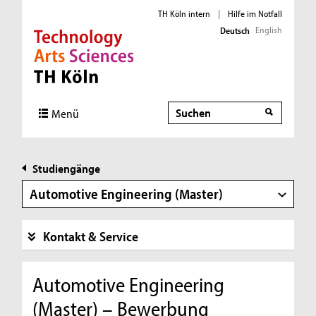
TH Köln intern
|
Hilfe im Notfall
English
Deutsch
Direkt zur Hauptnavigation
Direkt zur Subnavigation
Direkt zum Inhalt
Direkt zum Fußbereich
Suche
Menü
Studiengänge
Automotive Engineering (Master)
Kontakt & Service
Automotive Engineering
(Master) – Bewerbung