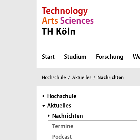
Direkt zur Hauptnavigation
Direkt zur Subnavigation
Direkt zum Inhalt
Direkt zum Fußbereich
Start
Studium
Forschung
We
Sie
Hochschule
/
Aktuelles
/
Nachrichten
sind
hier:
Subnavigation
Hochschule
Aktuelles
Nachrichten
Termine
Podcast