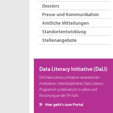
Dossiers
Presse und Kommunikation
Amtliche Mitteilungen
Standortentwicklung
Stellenangebote
Data Literacy Initiative (DaLI)
Die Data Literacy Initiative verankert ein
modulares, interdisziplinäres Data Literacy
Programm systematisch in Lehre und
Forschung an der TH Köln.
Hier geht's zum Portal