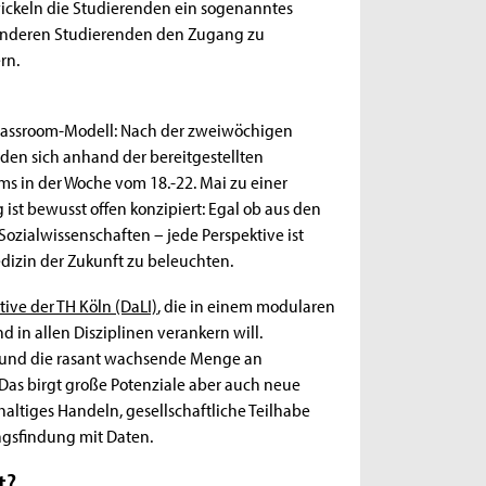
wickeln die Studierenden ein sogenanntes
 anderen Studierenden den Zugang zu
rn.
Classroom-Modell: Nach der zweiwöchigen
den sich anhand der bereitgestellten
ams in der Woche vom 18.-22. Mai zu einer
ist bewusst offen konzipiert: Egal ob aus den
Sozialwissenschaften – jede Perspektive ist
dizin der Zukunft zu beleuchten.
ative der TH Köln (DaLI)
, die in einem modularen
in allen Disziplinen verankern will.
lt und die rasant wachsende Menge an
Das birgt große Potenziale aber auch neue
altiges Handeln, gesellschaftliche Teilhabe
ngsfindung mit Daten.
t?