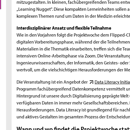
mitzugestalten. In kleinen, fachübergreifenden Teams ent
„Learning Nugget". Diese kompakten Lerneinheiten sollen
komplexen Themen rund um Daten in der Medizin erleichte
Interdisziplinärer Ansatz und flexible Teilnahme
Wie in den Vorjahren folgt die Projektwoche dem Flipped-
digitalen Vorbereitungsphase, während der die Teilnehmen
Materialien in die Thematik einarbeiten, treffen sich die Te
intensiven Online-Arbeitsphase via Zoom. Die Veranstaltung 
Ingenieurwissenschaften, der Informatik, den Geistes- oder 
wertvoll, um die vielschichtigen Herausforderungen der Me
Die Veranstaltung ist ein Angebot der
Data Literacy Initi
Programm fachübergreifend Datenkompetenz vermittelt und 
Hintergrund ist unsere durch Digitalisierung geprägte We
verfügbaren Daten in immer mehr Gesellschaftsbereichen. 
Herausforderungen. Data Literacy ist grundlegend für nachh
und aktives Gestalten im gesamten Prozess der Entscheidu
Wann und wo findet die Projektwoche stat