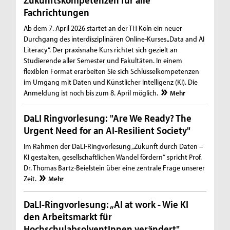
Fachrichtungen
Ab dem 7. April 2026 startet an der TH Köln ein neuer
Durchgang des interdisziplinären Online-Kurses „Data and AI
Literacy“. Der praxisnahe Kurs richtet sich gezielt an
Studierende aller Semester und Fakultäten. In einem
flexiblen Format erarbeiten Sie sich Schlüsselkompetenzen
im Umgang mit Daten und Künstlicher Intelligenz (KI). Die
Anmeldung ist noch bis zum 8. April möglich.
Mehr
DaLI Ringvorlesung: "Are We Ready? The
Urgent Need for an AI-Resilient Society"
Im Rahmen der DaLI-Ringvorlesung „Zukunft durch Daten –
KI gestalten, gesellschaftlichen Wandel fördern“ spricht Prof.
Dr. Thomas Bartz-Beielstein über eine zentrale Frage unserer
Zeit.
Mehr
DaLI-Ringvorlesung: „AI at work - Wie KI
den Arbeitsmarkt für
HochschulabsolventInnen verändert"