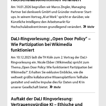
Am 14.01.2026 begrüßen wir Marco Zingler, Managing
Partner bei denkwerk GmbH und Gründer mehrerer Start-
ups. In seinem Vortrag „AI at Work“ spricht er darüber, wie
Künstliche Intelligenz den Arbeitsmarkt für
Hochschulabsolvent:innen grundlegend verändert.
Mehr
DaLI-Ringvorlesung: „Open Door Policy“ –
Wie Partizipation bei Wikimedia
funktioniert
Am 10.12.2025 lädt die TH Köln zum 2. Vortrag der DaLI-
Ringvorlesung ein. Nicole Ebber (Wikimedia) spricht zum
Thema „Open Door Policy: Wie funktioniert Partizipation bei
Wikimedia?“. Erhalten Sie exklusive Einblicke, wie die
weltweit größte kollaborative Wissensplattform Teilhabe
gestaltet und welche Impulse dies für Daten und KI in
unserer Gesellschaft bietet.
Mehr
Auftakt der DaLI Ringvorlesung:
Vertrauenswürdige KI – Ethische und