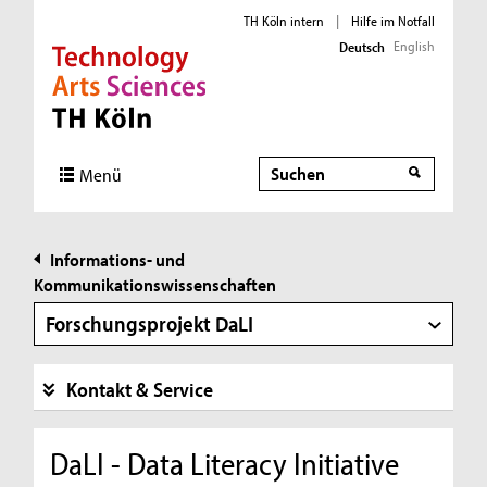
TH Köln intern
|
Hilfe im Notfall
English
Deutsch
Direkt zur Hauptnavigation
Direkt zur Subnavigation
Direkt zum Inhalt
Direkt zum Fußbereich
Suche
Suche
Menü
Informations- und
Kommunikationswissenschaften
Forschungsprojekt DaLI
Kontakt & Service
DaLI - Data Literacy Initiative