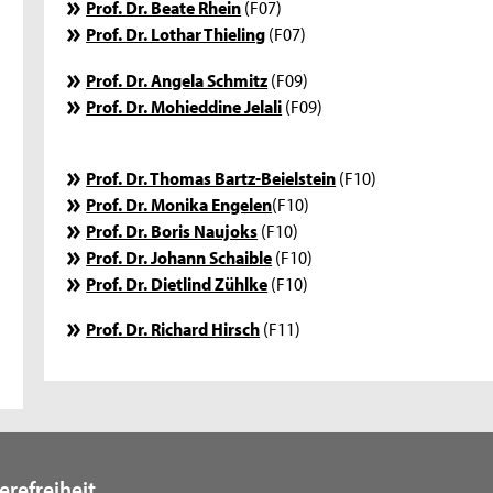
Prof. Dr. Beate Rhein
(F07)
Prof. Dr. Lothar Thieling
(F07)
Prof. Dr. Angela Schmitz
(F09)
Prof. Dr. Mohieddine Jelali
(F09)
Prof. Dr. Thomas Bartz-Beielstein
(F10)
Prof. Dr. Monika Engelen
(F10)
Prof. Dr. Boris Naujoks
(F10)
Prof. Dr. Johann Schaible
(F10)
Prof. Dr. Dietlind Zühlke
(F10)
Prof. Dr. Richard Hirsch
(F11)
erefreiheit