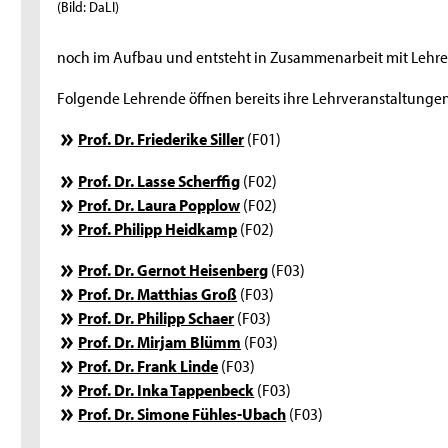
(Bild: DaLI)
noch im Aufbau und entsteht in Zusammenarbeit mit Lehren
Folgende Lehrende öffnen bereits ihre Lehrveranstaltungen f
Prof. Dr. Friederike Siller
(F01)
Prof. Dr. Lasse Scherffig
(F02)
Prof. Dr. Laura Popplow
(F02)
Prof. Philipp Heidkamp
(F02)
Prof. Dr. Gernot Heisenberg
(F03)
Prof. Dr. Matthias Groß
(F03)
Prof. Dr. Philipp Schaer
(F03)
Prof. Dr. Mirjam Blümm
(F03)
Prof. Dr. Frank Linde
(F03)
Prof. Dr. Inka Tappenbeck
(F03)
Prof. Dr. Simone Fühles-Ubach
(F03)