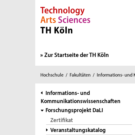
Direkt zur Hauptnavigation
Direkt zur Subnavigation
Direkt zum Inhalt
Direkt zum Fußbereich
Zur Startseite der TH Köln
Sie
Hochschule
/
Fakultäten
/
Informations- und
sind
hier:
Subnavigation
Informations- und
Kommunikationswissenschaften
Forschungsprojekt DaLI
Zertifikat
Veranstaltungskatalog