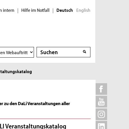
n intern
Hilfe im Notfall
English
|
|
Deutsch
Suche
Suche
taltungskatalog
r zu den DaLi Veranstaltungen aller
LI Veranstaltungskatalog