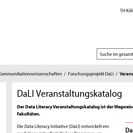
TH Köl
Suchbereich
wählen
 Kommunikationswissenschaften
/
Forschungsprojekt DaLI
/
Verans
DaLI Veranstaltungskatalog
Der Data Literacy Veranstaltungskatalog ist der Wegweise
Fakultäten.
Die Data Literacy Initiative (DaLI) entwickelt ein
Da
modulares, interdisziplinäres Programm um