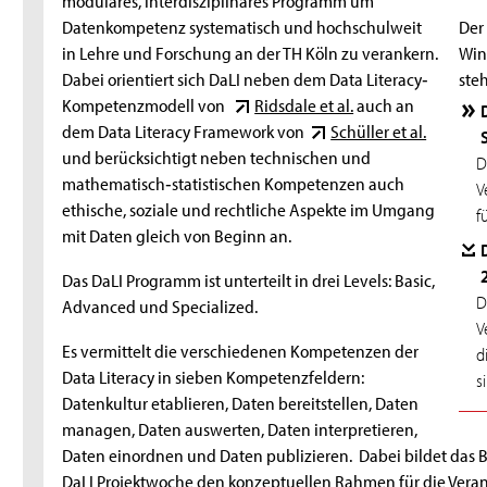
Datenkompetenz systematisch und hochschulweit
Der 
in Lehre und Forschung an der TH Köln zu verankern.
Win
Dabei orientiert sich DaLI neben dem Data Literacy‐
ste
Kompetenzmodell von
Ridsdale et al.
auch an
dem Data Literacy Framework von
Schüller et al.
und berücksichtigt neben technischen und
D
mathematisch‐statistischen Kompetenzen auch
V
ethische, soziale und rechtliche Aspekte im Umgang
f
mit Daten gleich von Beginn an.
Das DaLI Programm ist unterteilt in drei Levels: Basic,
D
Advanced und Specialized.
V
Es vermittelt die verschiedenen Kompetenzen der
d
Data Literacy in sieben Kompetenzfeldern:
s
Datenkultur etablieren, Daten bereitstellen, Daten
managen, Daten auswerten, Daten interpretieren,
Daten einordnen und Daten publizieren. Dabei bildet das B
DaLI Projektwoche den konzeptuellen Rahmen für die Vera